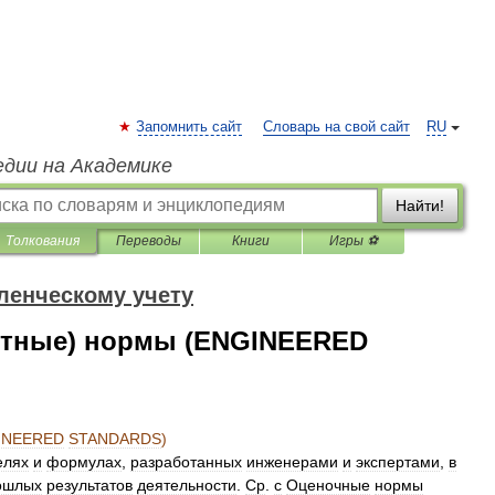
Запомнить сайт
Словарь на свой сайт
RU
едии на Академике
Найти!
Толкования
Переводы
Книги
Игры ⚽
ленческому учету
четные) нормы (ENGINEERED
INEERED
STANDARDS
)
елях
и
формулах
,
разработанных
инженерами
и
экспертами
,
в
ошлых
результатов
деятельности
.
Ср
.
с
Оценочные
нормы