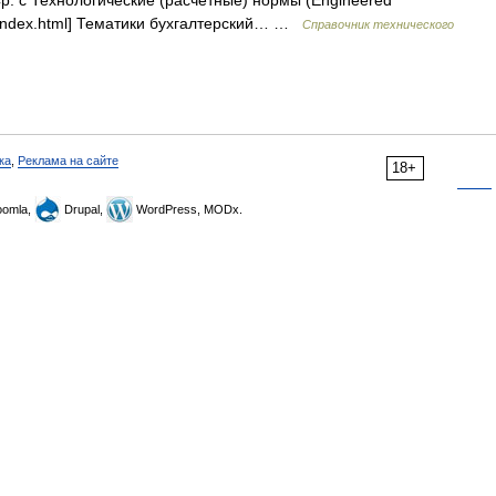
Ср. с Технологические (расчетные) нормы (Engineered
rav/index.html] Тематики бухгалтерский… …
Справочник технического
ка
,
Реклама на сайте
18+
omla,
Drupal,
WordPress, MODx.