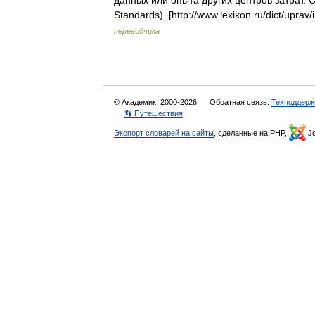
данных или опыта других центров затрат. 
Standards). [http://www.lexikon.ru/dict/up
переводчика
© Академик, 2000-2026
Обратная связь:
Техподдерж
👣 Путешествия
Экспорт словарей на сайты
, сделанные на PHP,
Jo