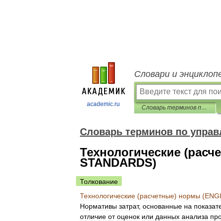
Словари и энциклоп
academic.ru
Словарь терминов по управленческому учету
Словарь терминов по управ
Технологические (рас
STANDARDS)
Толкование
Технологические
(
расчетные
)
нормы
(
ENG
Нормативы
затрат
,
основанные
на
показат
отличие
от
оценок
или
данных
анализа
пр