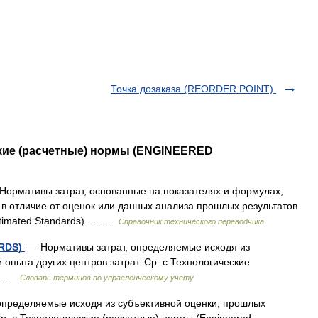
Точка дозаказа (REORDER POINT)
ские (расчетные) нормы (ENGINEERED
ормативы затрат, основанные на показателях и формулах,
в отличие от оценок или данных анализа прошлых результатов
stimated Standards).… …
Справочник технического переводчика
ARDS)
— Нормативы затрат, определяемые исходя из
опыта других центров затрат. Ср. с Технологические
s) …
Словарь терминов по управленческому учету
определяемые исходя из субъективной оценки, прошлых