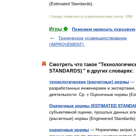
(
Estimated
Standards
).
Словарь
терминов
по
управленческому
учету
.
1998
.
Игры ⚽
Поможем написать курсовую
Техническое усовершенствование
(IMPROVEMENT)
Смотреть что такое "Технологиче
STANDARDS) " в других словарях:
технологические (расчетные) нормы
— Н
разработанных инженерами и экспертами, 
деятельности. Ср. с Оценочные нормы (E
Оценочные нормы (ESTIMATED STAND
субъективной оценки, прошлых данных или 
(расчетные) нормы (Engineered Standard
оценочные нормы
— Нормативы затрат, 